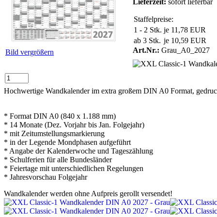
Lieferzeit:
sofort lieferbar
Staffelpreise:
1 - 2 Stk.
je 11,78 EUR
ab 3 Stk.
je 10,59 EUR
Art.Nr.:
Grau_A0_2027
Bild vergrößern
Hochwertige Wandkalender im extra großem DIN A0 Format, gedruck
* Format DIN A0 (840 x 1.188 mm)
* 14 Monate (Dez. Vorjahr bis Jan. Folgejahr)
* mit Zeitumstellungsmarkierung
* in der Legende Mondphasen aufgeführt
* Angabe der Kalenderwoche und Tageszählung
* Schulferien für alle Bundesländer
* Feiertage mit unterschiedlichen Regelungen
* Jahresvorschau Folgejahr
Wandkalender werden ohne Aufpreis gerollt versendet!