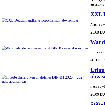
Ab 10,2
Stückpreis
XXL D
Nass abwi
23,68 E
Wandk
Immerwäh
ab 9,40 
Urlau
abwis
nass abwi
26,06 E
Stifte